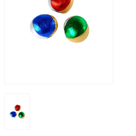
eten & drinken
knuffels
boeken
SALE
Blogs
Merken