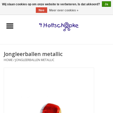
0 Artikelen - €0,00
Wij slaan cookies op om onze website te verbeteren. Is dat akkoord?
Ja
Nee
Meer over cookies »
Home
speelgoed
Jongleerballen metallic
spellen
HOME
/
JONGLEERBALLEN METALLIC
onderweg
schmink & make-up
hebbedingen
kinderkamer