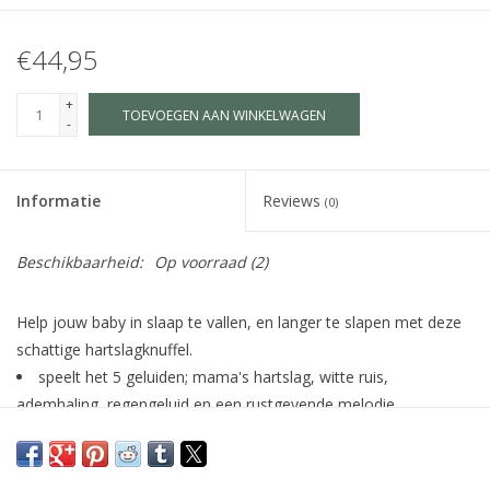
€44,95
+
TOEVOEGEN AAN WINKELWAGEN
-
Informatie
Reviews
(0)
Beschikbaarheid:
Op voorraad
(2)
Help jouw baby in slaap te vallen, en langer te slapen met deze
schattige hartslagknuffel.
speelt het 5 geluiden; mama's hartslag, witte ruis,
ademhaling, regengeluid en een rustgevende melodie
met de optionele timer kun je instellen na welke tijd (15, 30
of 60 minuten) de knuffel automatisch uitschakelt of dat het
muziekdoosje de hele tijd aan blijft