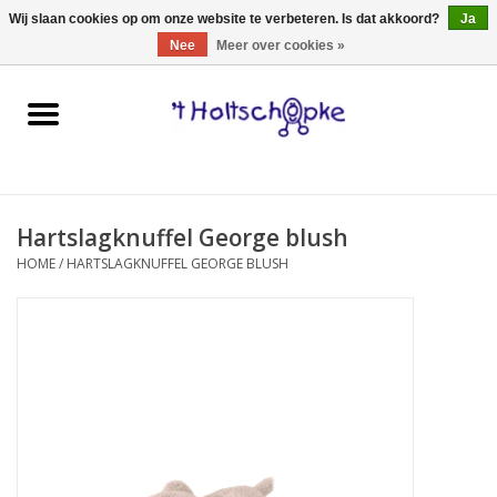
0 Artikelen - €0,00
Wij slaan cookies op om onze website te verbeteren. Is dat akkoord?
Ja
Nee
Meer over cookies »
Home
speelgoed
Hartslagknuffel George blush
spellen
HOME
/
HARTSLAGKNUFFEL GEORGE BLUSH
onderweg
schmink & make-up
hebbedingen
kinderkamer