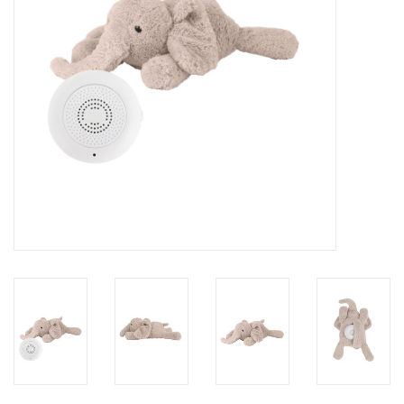
eten & drinken
knuffels
boeken
SALE
Blogs
Merken