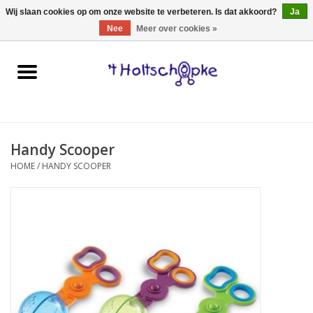
0 Artikelen - €0,00
Wij slaan cookies op om onze website te verbeteren. Is dat akkoord?
Ja
Nee
Meer over cookies »
Home
speelgoed
Handy Scooper
spellen
HOME
/
HANDY SCOOPER
onderweg
schmink & make-up
hebbedingen
kinderkamer