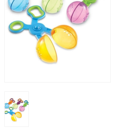
eten & drinken
knuffels
boeken
SALE
Blogs
Merken