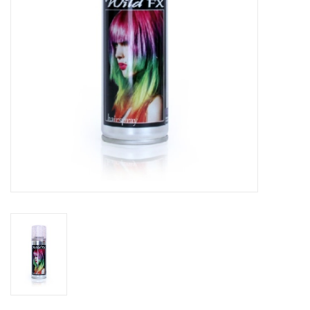
eten & drinken
knuffels
boeken
SALE
Blogs
Merken