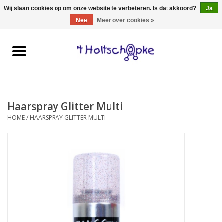
0 Artikelen - €0,00
Wij slaan cookies op om onze website te verbeteren. Is dat akkoord?
Ja
Nee
Meer over cookies »
Home
speelgoed
Haarspray Glitter Multi
spellen
HOME
/
HAARSPRAY GLITTER MULTI
onderweg
schmink & make-up
hebbedingen
kinderkamer