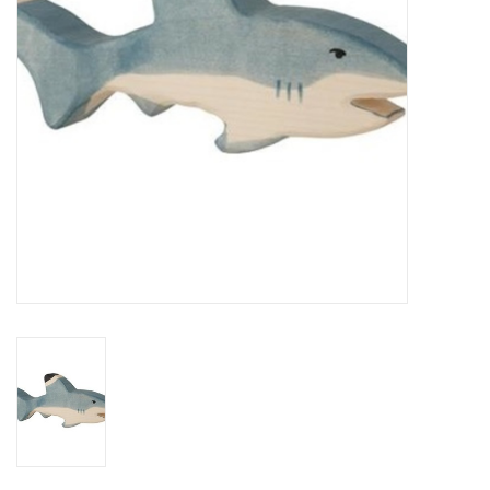
eten & drinken
knuffels
boeken
SALE
Blogs
Merken