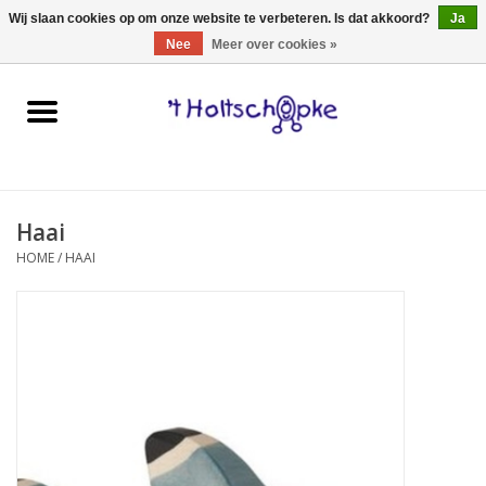
0 Artikelen - €0,00
Wij slaan cookies op om onze website te verbeteren. Is dat akkoord?
Ja
Nee
Meer over cookies »
Home
speelgoed
Haai
spellen
HOME
/
HAAI
onderweg
schmink & make-up
hebbedingen
kinderkamer