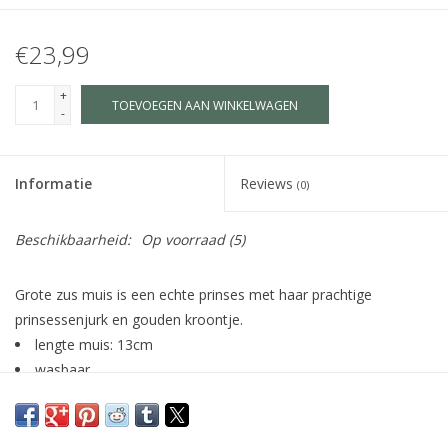
€23,99
+
TOEVOEGEN AAN WINKELWAGEN
-
Informatie
Reviews
(0)
Beschikbaarheid:
Op voorraad
(5)
Grote zus muis is een echte prinses met haar prachtige
prinsessenjurk en gouden kroontje.
lengte muis: 13cm
wasbaar
in leuke geschenkdoos