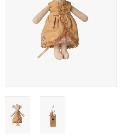
eten & drinken
knuffels
boeken
SALE
Blogs
Merken