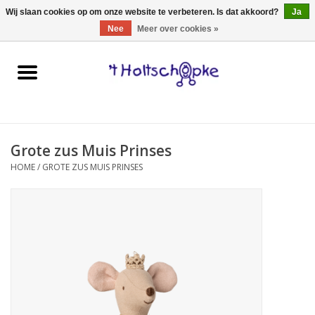
0 Artikelen - €0,00
Wij slaan cookies op om onze website te verbeteren. Is dat akkoord?
Ja
Nee
Meer over cookies »
Home
speelgoed
Grote zus Muis Prinses
spellen
HOME
/
GROTE ZUS MUIS PRINSES
onderweg
schmink & make-up
hebbedingen
kinderkamer