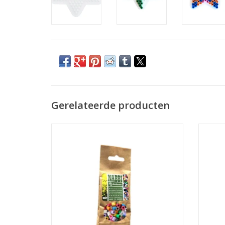
Gerelateerde producten
Strijkkralen Mix colours 1000st
Stri
TOEVOEGEN AAN WINKELWAGEN
TO