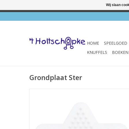
Wij slaan coo
✔ Wink
HOME
SPEELGOED
KNUFFELS
BOEKEN
Grondplaat Ster