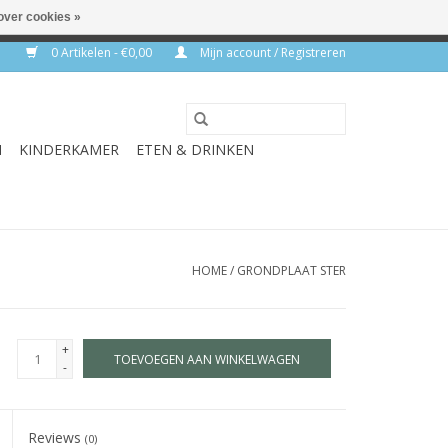
over cookies »
rkdagen
0 Artikelen - €0,00
Mijn account / Registreren
N
KINDERKAMER
ETEN & DRINKEN
HOME
/
GRONDPLAAT STER
+
TOEVOEGEN AAN WINKELWAGEN
-
Reviews
(0)