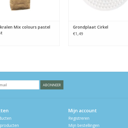
kkralen Mix colours pastel
Grondplaat Cirkel
st
€1,49
ABONNEER
cten
Mijn account
ducten
Registreren
producten
Mijn bestellingen