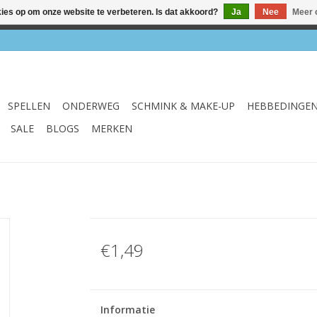
kies op om onze website te verbeteren. Is dat akkoord?
Ja
Nee
Meer 
el & webshop ✔ Gratis verzenden vanaf €75 ✔ Levertijd 1-3 we
SPELLEN
ONDERWEG
SCHMINK & MAKE-UP
HEBBEDINGE
SALE
BLOGS
MERKEN
€1,49
Informatie