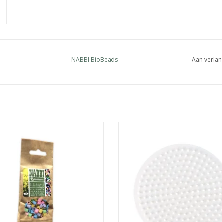
NABBI BioBeads
Aan verlan
jkkralen Mix colours pastel 1000st
Grondplaat Cirkel
EVOEGEN AAN WINKELWAGEN
TOEVOEGEN AAN WINKELWA