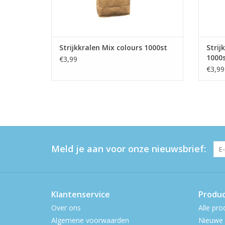
Strijkkralen Mix colours 1000st
Strij
1000
€3,99
€3,99
Meld je aan voor onze nieuwsbrief:
Klantenservice
Produ
Over ons
Alle pro
Algemene voorwaarden
Nieuwe 