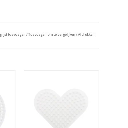
glijst toevoegen
/
Toevoegen om te vergelijken
/
Afdrukken
Grondplaat Hartje
GEN
TOEVOEGEN AAN WINKELWAGEN