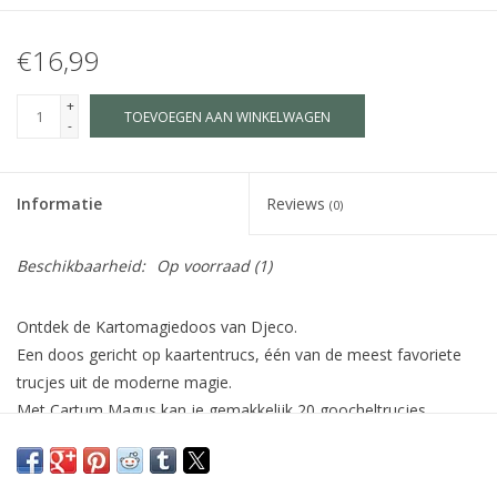
€16,99
+
TOEVOEGEN AAN WINKELWAGEN
-
Informatie
Reviews
(0)
Beschikbaarheid:
Op voorraad
(1)
Ontdek de Kartomagiedoos van Djeco.
Een doos gericht op kaartentrucs, één van de meest favoriete
trucjes uit de moderne magie.
Met Cartum Magus kan je gemakkelijk 20 goocheltrucjes
uitvoeren met de speciale kaartspellen.
inhoud: 12 grote kaarten, 1 spel van 32 gemarkeerde
kaarten, 1 set van 32 afgeschuinde kaarten en 1 volledig boekje