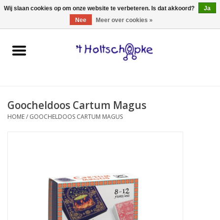
0 Artikelen - €0,00
Wij slaan cookies op om onze website te verbeteren. Is dat akkoord?
Ja
Nee
Meer over cookies »
Home
speelgoed
Goocheldoos Cartum Magus
spellen
HOME
/
GOOCHELDOOS CARTUM MAGUS
onderweg
schmink & make-up
hebbedingen
kinderkamer