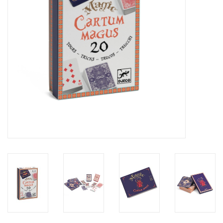
eten & drinken
knuffels
boeken
SALE
Blogs
Merken