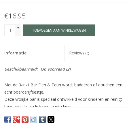
€16,95
+
TOEVOEGEN AAN WINKELWAGEN
-
Informatie
Reviews
(0)
Beschikbaarheid:
Op voorraad
(2)
Met de 3-in-1 Bar Fien & Teun wordt
badderen of douchen een
echt boerderijfeestje.
Deze vrolijke bar is speciaal
ontwikkeld voor kinderen en reinigt
haar, gezicht en lichaam in één keer.
Dankzij de heerlijke zoete aardbeiengeur wordt schoonmaken
een plezierig ritueel dat
kinderen zelf maar al te graag doen.
incl. handig reisblikje