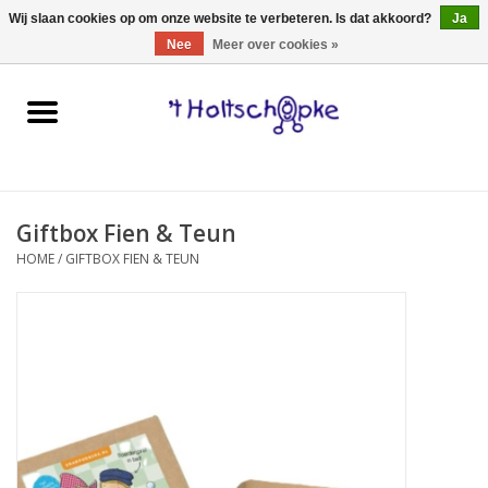
0 Artikelen - €0,00
Wij slaan cookies op om onze website te verbeteren. Is dat akkoord?
Ja
Nee
Meer over cookies »
Home
speelgoed
Giftbox Fien & Teun
spellen
HOME
/
GIFTBOX FIEN & TEUN
onderweg
schmink & make-up
hebbedingen
kinderkamer