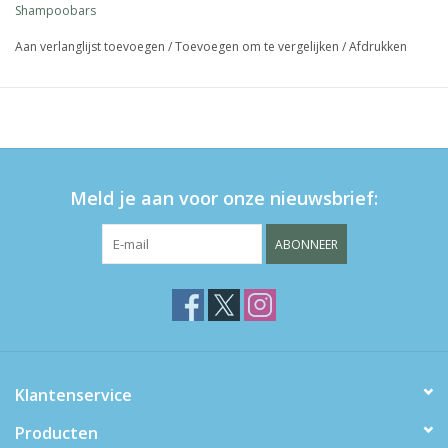
Shampoobars
geschikt voor kinderen
voor haar, lichaam én gezicht
Aan verlanglijst toevoegen
/
Toevoegen om te vergelijken
/
Afdrukken
mild en zacht
voor ca. 80 wasbeurten
60 gram
Stimuleert zelfstandig wassen en douchen
ideaal voor vakantie en logeerpartijtjes
Meld je aan voor onze nieuwsbrief:
plasticvrij, vegan & cruelty free
handgemaakt in Nederland
ABONNEER
Klantenservice
Producten