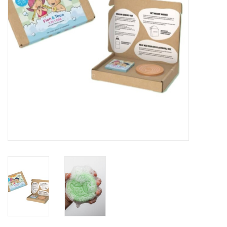
eten & drinken
knuffels
boeken
SALE
Blogs
Merken