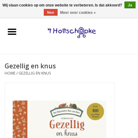
0 Artikelen - €0,00
Wij slaan cookies op om onze website te verbeteren. Is dat akkoord?
Ja
Nee
Meer over cookies »
Home
speelgoed
Gezellig en knus
spellen
HOME
/
GEZELLIG EN KNUS
onderweg
schmink & make-up
hebbedingen
kinderkamer