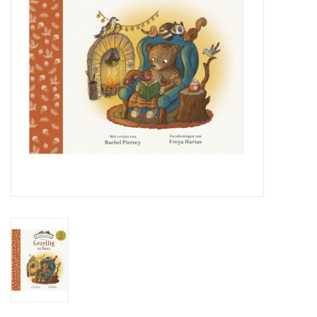
eten & drinken
knuffels
boeken
SALE
Blogs
Merken