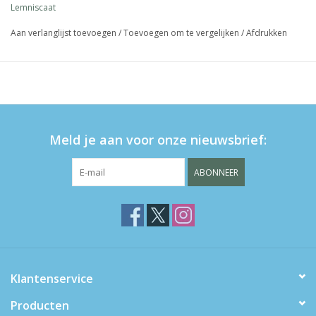
auteur: Rachel Williams
Lemniscaat
illustrator: Freya Hartas
Aan verlanglijst toevoegen
/
Toevoegen om te vergelijken
/
Afdrukken
2+
Meld je aan voor onze nieuwsbrief:
ABONNEER
Klantenservice
Producten