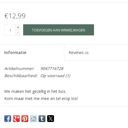
€12,99
+
TOEVOEGEN AAN WINKELWAGEN
-
Informatie
Reviews
(0)
Artikelnummer:
9047716728
Beschikbaarheid:
Op voorraad
(1)
We maken het gezellig in het bos.
Kom maar met me mee en tel erop los!
Zoek samen met Beer honderd dingen in het Bijzondere Bos.
Een vrolijk verhaal op rijm om gezellig en knus met je allerliefste
te lezen.