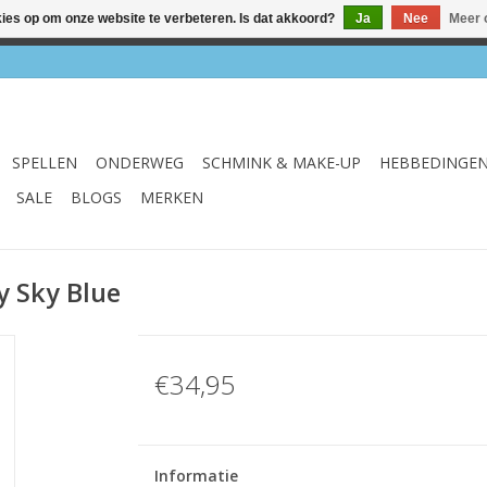
kies op om onze website te verbeteren. Is dat akkoord?
Ja
Nee
Meer 
el & webshop ✔ Gratis verzenden vanaf €75 ✔ Levertijd 1-3 we
SPELLEN
ONDERWEG
SCHMINK & MAKE-UP
HEBBEDINGE
SALE
BLOGS
MERKEN
 Sky Blue
€34,95
Informatie