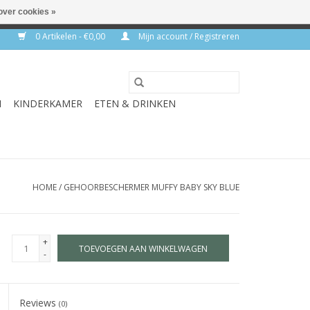
over cookies »
rkdagen
0 Artikelen - €0,00
Mijn account / Registreren
N
KINDERKAMER
ETEN & DRINKEN
HOME
/
GEHOORBESCHERMER MUFFY BABY SKY BLUE
+
TOEVOEGEN AAN WINKELWAGEN
-
Reviews
(0)