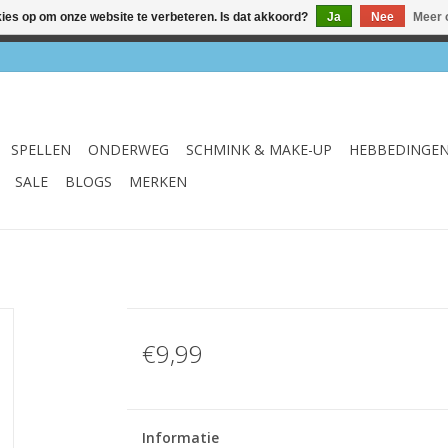
kies op om onze website te verbeteren. Is dat akkoord?
Ja
Nee
Meer 
el & webshop ✔ Gratis verzenden vanaf €75 ✔ Levertijd 1-3 we
SPELLEN
ONDERWEG
SCHMINK & MAKE-UP
HEBBEDINGE
SALE
BLOGS
MERKEN
€9,99
Informatie