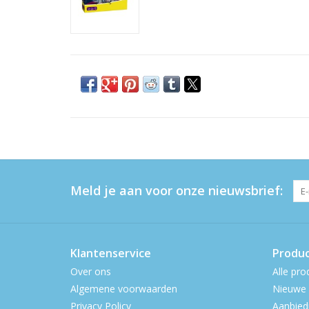
Meld je aan voor onze nieuwsbrief:
Klantenservice
Produ
Over ons
Alle pro
Algemene voorwaarden
Nieuwe 
Privacy Policy
Aanbied