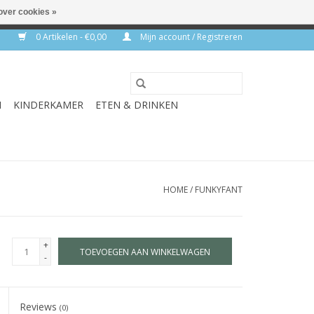
over cookies »
rkdagen
0 Artikelen - €0,00
Mijn account / Registreren
N
KINDERKAMER
ETEN & DRINKEN
HOME
/
FUNKYFANT
+
TOEVOEGEN AAN WINKELWAGEN
-
Reviews
(0)