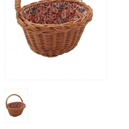
eten & drinken
knuffels
boeken
SALE
Blogs
Merken