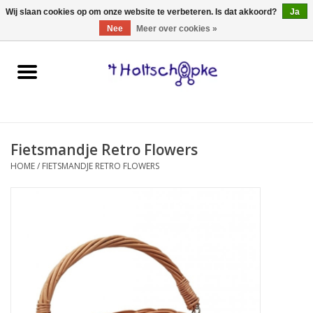
0 Artikelen - €0,00
Wij slaan cookies op om onze website te verbeteren. Is dat akkoord?
Ja
Nee
Meer over cookies »
Home
speelgoed
Fietsmandje Retro Flowers
spellen
HOME
/
FIETSMANDJE RETRO FLOWERS
onderweg
schmink & make-up
hebbedingen
kinderkamer