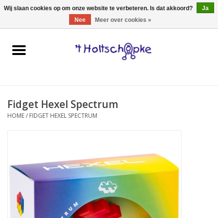
0 Artikelen - €0,00
Wij slaan cookies op om onze website te verbeteren. Is dat akkoord?
Ja
Nee
Meer over cookies »
Home
speelgoed
Fidget Hexel Spectrum
spellen
HOME
/
FIDGET HEXEL SPECTRUM
onderweg
schmink & make-up
hebbedingen
kinderkamer