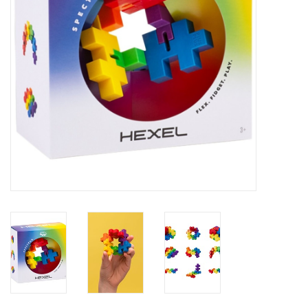
eten & drinken
knuffels
boeken
SALE
Blogs
Merken