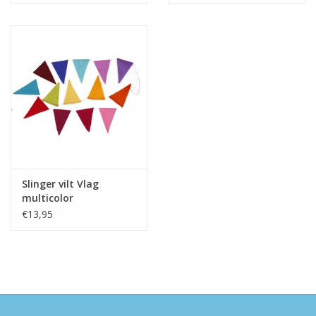
Slinger vilt Vlag
multicolor
€13,95