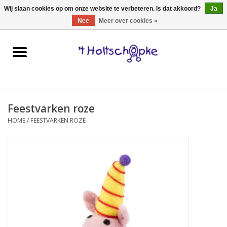
0 Artikelen - €0,00
Wij slaan cookies op om onze website te verbeteren. Is dat akkoord?
Ja
Nee
Meer over cookies »
Home
speelgoed
Feestvarken roze
spellen
HOME
/
FEESTVARKEN ROZE
onderweg
schmink & make-up
hebbedingen
kinderkamer