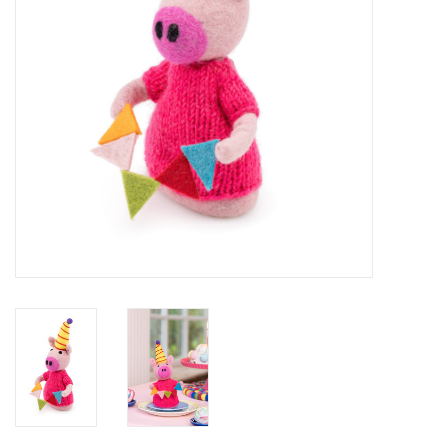
eten & drinken
knuffels
boeken
SALE
Blogs
Merken