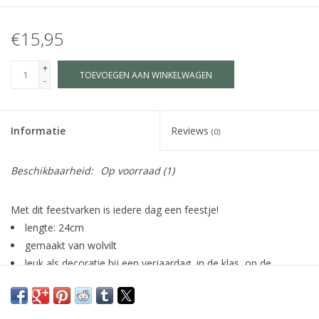
€15,95
+
TOEVOEGEN AAN WINKELWAGEN
-
Informatie
Reviews
(0)
Beschikbaarheid:
Op voorraad
(1)
Met dit feestvarken is iedere dag een feestje!
lengte: 24cm
gemaakt van wolvilt
leuk als decoratie bij een verjaardag, in de klas, op de
seizoenstafel of als eiwarmer bij het (verjaardags)ontbijt!
fairtrade gemaakt in Nepal (Social Enterprise)