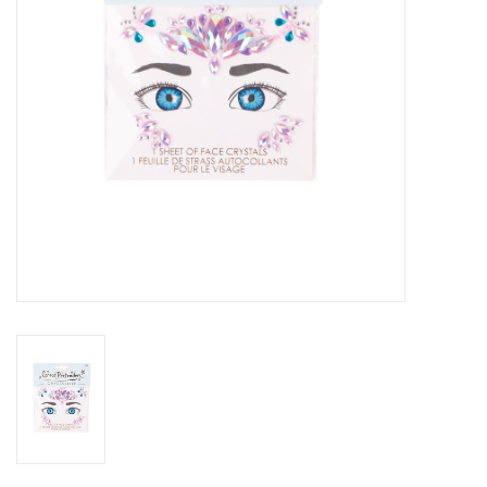
eten & drinken
knuffels
boeken
SALE
Blogs
Merken