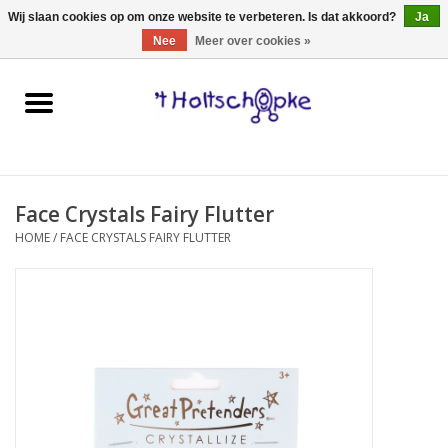
0 Artikelen - €0,00
Wij slaan cookies op om onze website te verbeteren. Is dat akkoord?
Ja
Nee
Meer over cookies »
Home
speelgoed
Face Crystals Fairy Flutter
spellen
HOME
/
FACE CRYSTALS FAIRY FLUTTER
onderweg
schmink & make-up
hebbedingen
kinderkamer