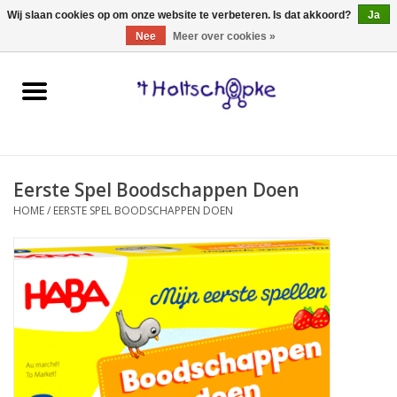
0 Artikelen - €0,00
Wij slaan cookies op om onze website te verbeteren. Is dat akkoord?
Ja
Nee
Meer over cookies »
Home
speelgoed
Eerste Spel Boodschappen Doen
spellen
HOME
/
EERSTE SPEL BOODSCHAPPEN DOEN
onderweg
schmink & make-up
hebbedingen
kinderkamer