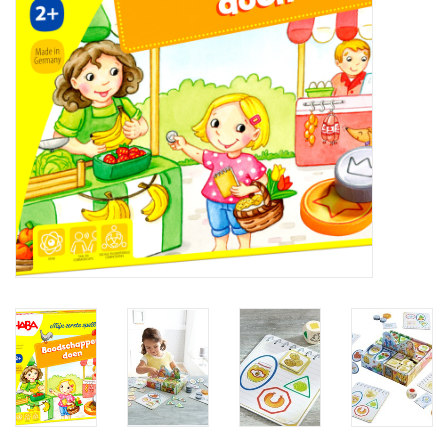
eten & drinken
knuffels
boeken
SALE
Blogs
Merken