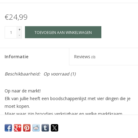
€24,99
+
TOEVOEGEN AAN WINKELWAGEN
-
Informatie
Reviews
(0)
Beschikbaarheid:
Op voorraad
(1)
Op naar de markt!
Elk van jullie heeft een boodschappenlijst met vier dingen die je
moet kopen.
Maar waar zijn broodjes verkrijgbaar en welke marktkraam
verkoopt kaas? Hoeveel kosten de sokken en zijn er nog lekkere
aardbeien? Wat kan men allemaal kopen met het grote
bankbiljet?