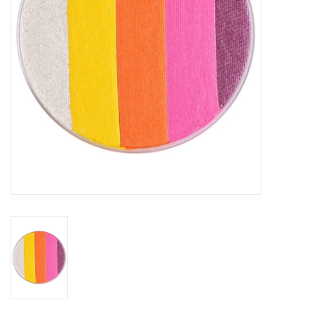
eten & drinken
knuffels
boeken
SALE
Blogs
Merken