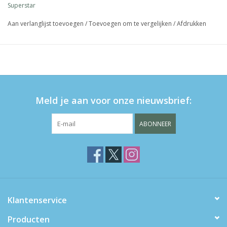
Superstar
babyshampoo
bevat geen parabenen en parfum
Aan verlanglijst toevoegen
/
Toevoegen om te vergelijken
/
Afdrukken
niet getest op dieren
geproduceerd in Nederland
goedgekeurd volgens de Europese richtlijnen
Meld je aan voor onze nieuwsbrief:
ABONNEER
Klantenservice
Producten