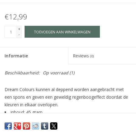
€12,99
+
TOEVOEGEN AAN WINKELWAGEN
-
Informatie
Reviews
(0)
Beschikbaarheid:
Op voorraad
(1)
Dream Colours kunnen al deppend worden aangebracht met
een spons en geven een geweldig regenboogeffect doordat de
kleuren in elkaar overlopen.
inhoud: 45 gram
zeer gebruiksvriendelijk en kindvriendelijk
uitermate geschikt voor facepaint en bodypaint
eenvoudig te verwijderen met water en zeep of