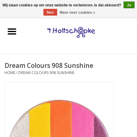
0 Artikelen - €0,00
Wij slaan cookies op om onze website te verbeteren. Is dat akkoord?
Ja
Nee
Meer over cookies »
Home
speelgoed
Dream Colours 908 Sunshine
spellen
HOME
/
DREAM COLOURS 908 SUNSHINE
onderweg
schmink & make-up
hebbedingen
kinderkamer