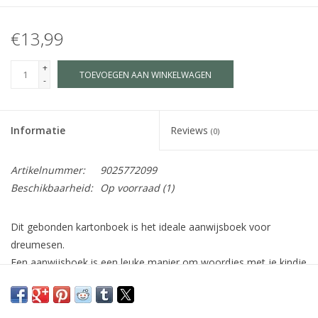
€13,99
+
TOEVOEGEN AAN WINKELWAGEN
-
Informatie
Reviews
(0)
Artikelnummer:
9025772099
Beschikbaarheid:
Op voorraad
(1)
Dit gebonden kartonboek is het ideale aanwijsboek voor
dreumesen.
Een aanwijsboek is een leuke manier om woordjes met je kindje
te oefenen.
Je peuter leert de wereld om zich heen te benoemen en te
herkennen.