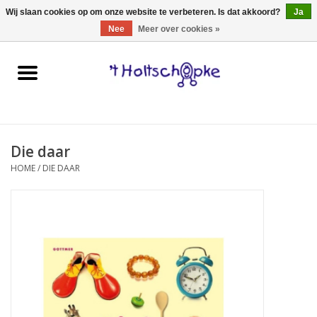
0 Artikelen - €0,00
Wij slaan cookies op om onze website te verbeteren. Is dat akkoord?
Ja
Nee
Meer over cookies »
Home
speelgoed
Die daar
spellen
HOME
/
DIE DAAR
onderweg
schmink & make-up
hebbedingen
kinderkamer