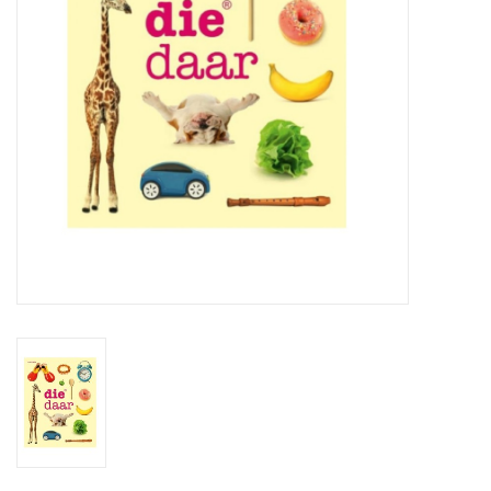
eten & drinken
knuffels
boeken
SALE
Blogs
Merken