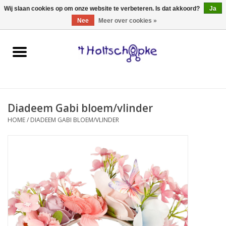
0 Artikelen - €0,00
Wij slaan cookies op om onze website te verbeteren. Is dat akkoord?
Ja
Nee
Meer over cookies »
Home
speelgoed
Diadeem Gabi bloem/vlinder
spellen
HOME
/
DIADEEM GABI BLOEM/VLINDER
onderweg
schmink & make-up
hebbedingen
kinderkamer