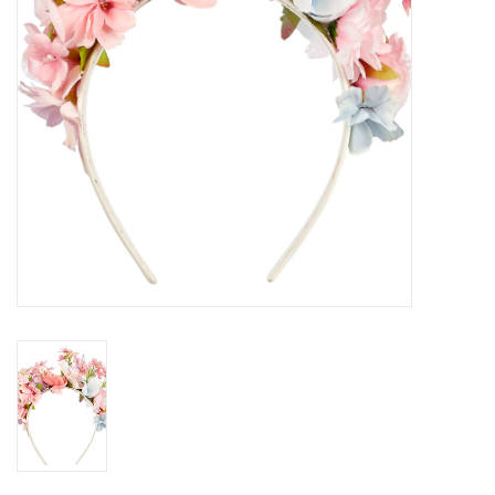
eten & drinken
knuffels
boeken
SALE
Blogs
Merken