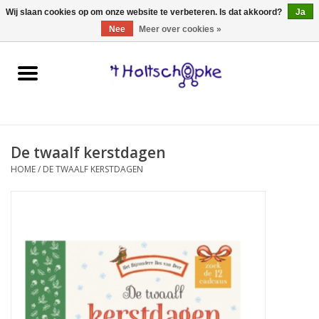
0 Artikelen - €0,00
Wij slaan cookies op om onze website te verbeteren. Is dat akkoord?
Ja
Nee
Meer over cookies »
Home
speelgoed
De twaalf kerstdagen
spellen
HOME
/
DE TWAALF KERSTDAGEN
onderweg
schmink & make-up
hebbedingen
kinderkamer