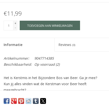
€11,99
+
TOEVOEGEN AAN WINKELWAGEN
-
Informatie
Reviews
(0)
Artikelnummer:
9047714385
Beschikbaarheid:
Op voorraad
(2)
Het is Kerstmis in het Bijzondere Bos van Beer. Ga je mee?
Kun jij alles vinden wat de Kerstman voor Beer heeft
meegebracht?
Twaalf boeiende boeken…
Elf lichte lantaarns…
Tien bevroren ballen…