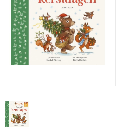
eten & drinken
knuffels
boeken
SALE
Blogs
Merken