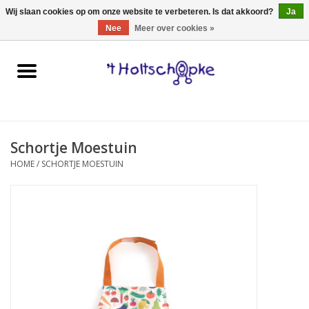
0 Artikelen - €0,00
Wij slaan cookies op om onze website te verbeteren. Is dat akkoord?
Ja
Nee
Meer over cookies »
Home
speelgoed
Schortje Moestuin
spellen
HOME
/
SCHORTJE MOESTUIN
onderweg
schmink & make-up
hebbedingen
kinderkamer