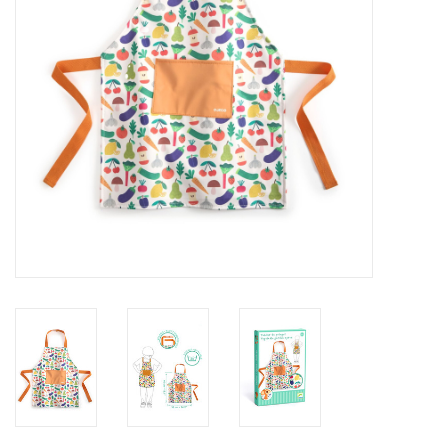
eten & drinken
knuffels
boeken
SALE
Blogs
Merken