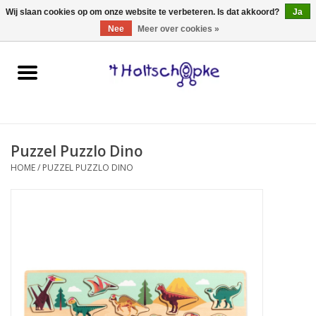
0 Artikelen - €0,00
Wij slaan cookies op om onze website te verbeteren. Is dat akkoord?
Ja
Nee
Meer over cookies »
Home
speelgoed
Puzzel Puzzlo Dino
spellen
HOME
/
PUZZEL PUZZLO DINO
onderweg
schmink & make-up
hebbedingen
kinderkamer