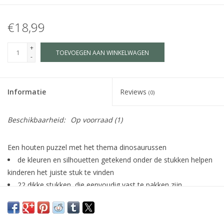
€18,99
+
TOEVOEGEN AAN WINKELWAGEN
-
Informatie
Reviews
(0)
Beschikbaarheid:
Op voorraad
(1)
Een houten puzzel met het thema dinosaurussen
de kleuren en silhouetten getekend onder de stukken helpen
kinderen het juiste stuk te vinden
22 dikke stukken, die eenvoudig vast te pakken zijn
in een doos: praktisch om cadeau te doen en te bewaren.
gemaakt van FSC®-gecertificeerd hout
2+