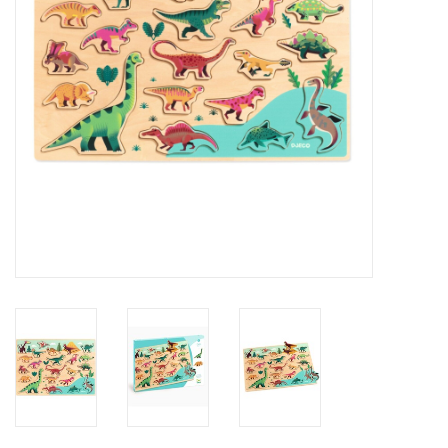
eten & drinken
knuffels
boeken
SALE
Blogs
Merken