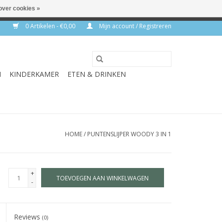
over cookies »
rkdagen
0 Artikelen - €0,00
Mijn account / Registreren
N
KINDERKAMER
ETEN & DRINKEN
HOME
/
PUNTENSLIJPER WOODY 3 IN 1
+
TOEVOEGEN AAN WINKELWAGEN
-
Reviews
(0)