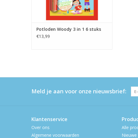
Potloden Woody 3 in 1 6 stuks
€13,99
Meld je aan voor onze nieuwsbrief:
Klantenservice
Produ
Over ons
Alle pro
Algemene voorwaarden
Nieuwe 