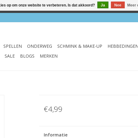
kies op om onze website te verbeteren. Is dat akkoord?
Ja
Nee
Meer 
el & webshop ✔ Gratis verzenden vanaf €75 ✔ Levertijd 1-3 we
SPELLEN
ONDERWEG
SCHMINK & MAKE-UP
HEBBEDINGE
SALE
BLOGS
MERKEN
€4,99
Informatie