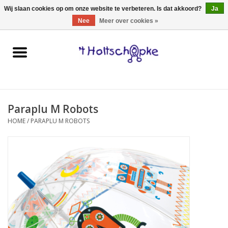
0 Artikelen - €0,00
Wij slaan cookies op om onze website te verbeteren. Is dat akkoord?
Ja
Nee
Meer over cookies »
Home
speelgoed
Paraplu M Robots
spellen
HOME
/
PARAPLU M ROBOTS
onderweg
schmink & make-up
hebbedingen
kinderkamer