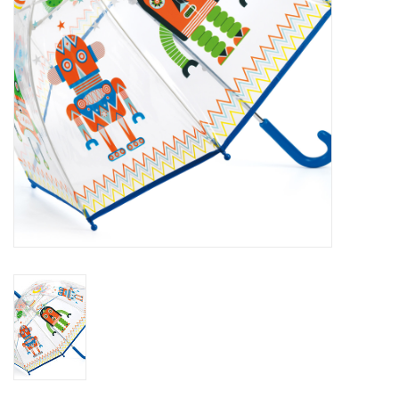
eten & drinken
knuffels
boeken
SALE
Blogs
Merken