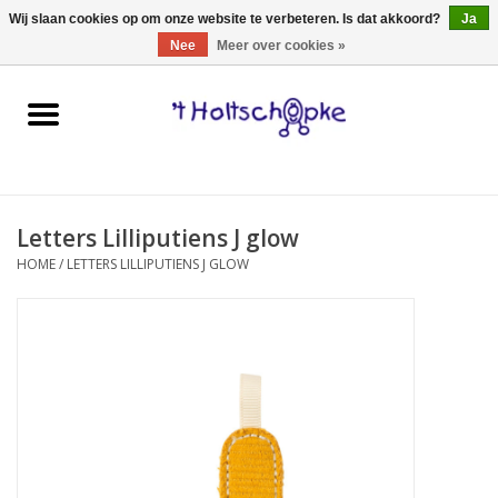
0 Artikelen - €0,00
Wij slaan cookies op om onze website te verbeteren. Is dat akkoord?
Ja
Nee
Meer over cookies »
Home
speelgoed
Letters Lilliputiens J glow
spellen
HOME
/
LETTERS LILLIPUTIENS J GLOW
onderweg
schmink & make-up
hebbedingen
kinderkamer