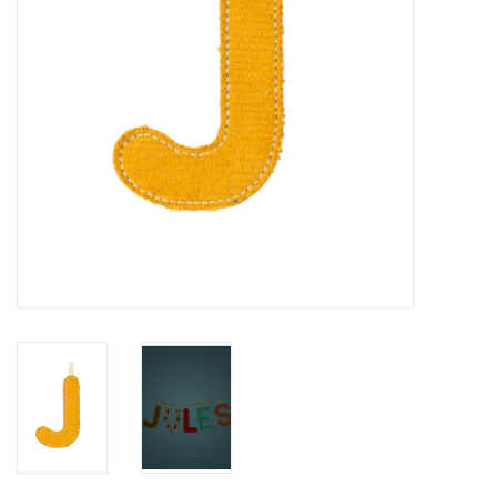
eten & drinken
knuffels
boeken
SALE
Blogs
Merken