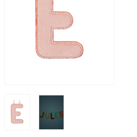
eten & drinken
knuffels
boeken
SALE
Blogs
Merken