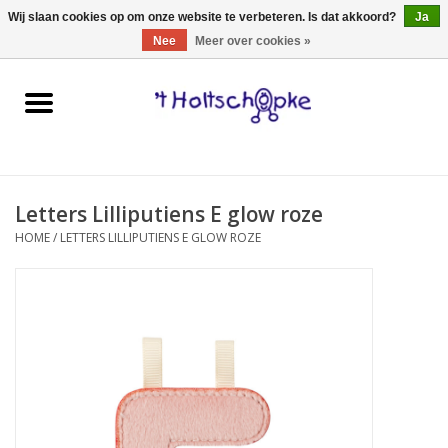
0 Artikelen - €0,00
Wij slaan cookies op om onze website te verbeteren. Is dat akkoord?
Ja
Nee
Meer over cookies »
Home
speelgoed
Letters Lilliputiens E glow roze
spellen
HOME
/
LETTERS LILLIPUTIENS E GLOW ROZE
onderweg
schmink & make-up
hebbedingen
kinderkamer