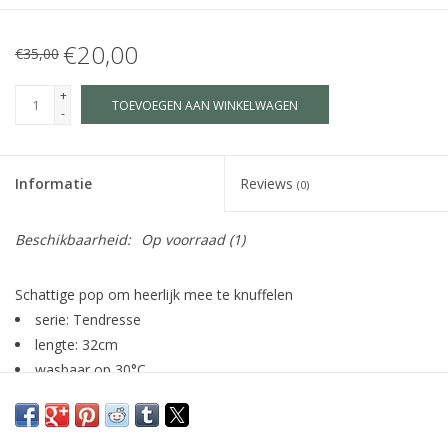
€20,00
€35,00
+
TOEVOEGEN AAN WINKELWAGEN
-
Informatie
Reviews
(0)
Beschikbaarheid:
Op voorraad
(1)
Schattige pop om heerlijk mee te knuffelen
serie: Tendresse
lengte: 32cm
wasbaar op 30°C