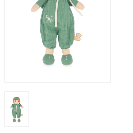
eten & drinken
knuffels
boeken
SALE
Blogs
Merken