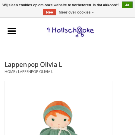
0 Artikelen - €0,00
Wij slaan cookies op om onze website te verbeteren. Is dat akkoord?
Ja
Nee
Meer over cookies »
Home
speelgoed
Lappenpop Olivia L
spellen
HOME
/
LAPPENPOP OLIVIA L
onderweg
schmink & make-up
hebbedingen
kinderkamer