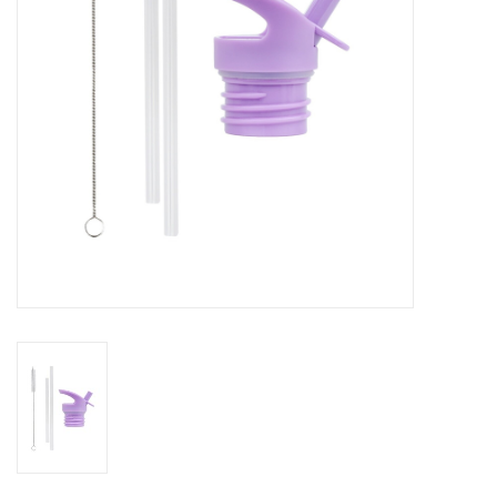
eten & drinken
knuffels
boeken
SALE
Blogs
Merken