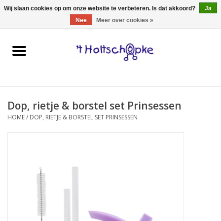
0 Artikelen - €0,00
Wij slaan cookies op om onze website te verbeteren. Is dat akkoord?
Ja
Nee
Meer over cookies »
Home
speelgoed
Dop, rietje & borstel set Prinsessen
spellen
HOME
/
DOP, RIETJE & BORSTEL SET PRINSESSEN
onderweg
schmink & make-up
hebbedingen
kinderkamer