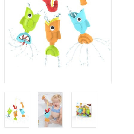
eten & drinken
knuffels
boeken
SALE
Blogs
Merken