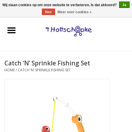
0 Artikelen - €0,00
Wij slaan cookies op om onze website te verbeteren. Is dat akkoord?
Ja
Nee
Meer over cookies »
Home
speelgoed
Catch ‘N’ Sprinkle Fishing Set
spellen
HOME
/
CATCH ‘N’ SPRINKLE FISHING SET
onderweg
schmink & make-up
hebbedingen
kinderkamer