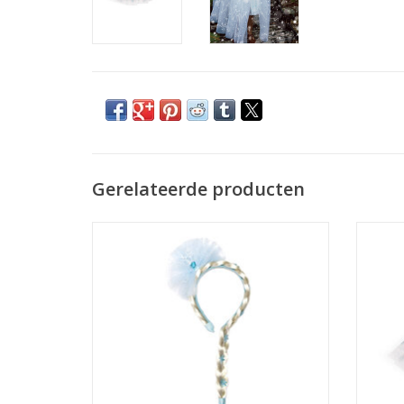
Gerelateerde producten
Diadeem met vlecht Ice Queen Princess
TOEVOEGEN AAN WINKELWAGEN
TO