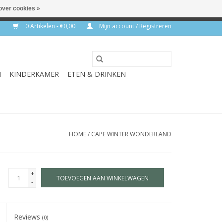
over cookies »
rkdagen
0 Artikelen - €0,00
Mijn account / Registreren
N
KINDERKAMER
ETEN & DRINKEN
HOME
/
CAPE WINTER WONDERLAND
+
TOEVOEGEN AAN WINKELWAGEN
-
Reviews
(0)