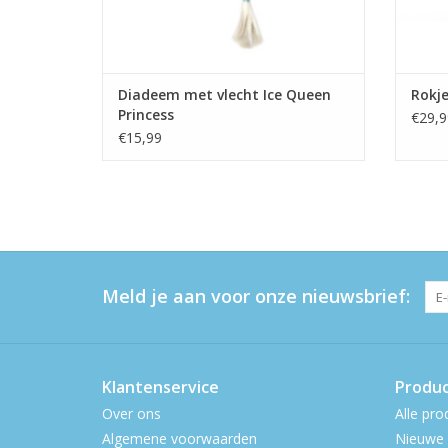
Diadeem met vlecht Ice Queen
Rokj
Princess
€29,9
€15,99
Meld je aan voor onze nieuwsbrief:
Klantenservice
Produ
Over ons
Alle pro
Algemene voorwaarden
Nieuwe 