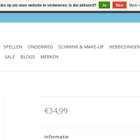
kies op om onze website te verbeteren. Is dat akkoord?
Ja
Nee
Meer 
el & webshop ✔ Gratis verzenden vanaf €75 ✔ Levertijd 1-3 we
SPELLEN
ONDERWEG
SCHMINK & MAKE-UP
HEBBEDINGE
SALE
BLOGS
MERKEN
€34,99
Informatie