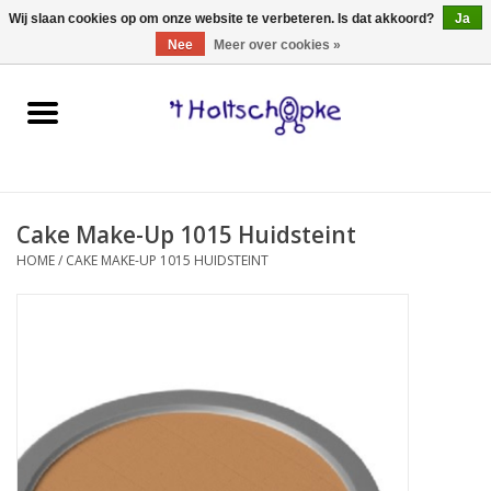
0 Artikelen - €0,00
Wij slaan cookies op om onze website te verbeteren. Is dat akkoord?
Ja
Nee
Meer over cookies »
Home
speelgoed
Cake Make-Up 1015 Huidsteint
spellen
HOME
/
CAKE MAKE-UP 1015 HUIDSTEINT
onderweg
schmink & make-up
hebbedingen
kinderkamer