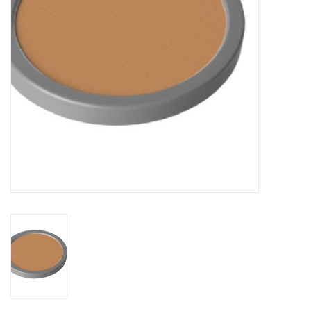
eten & drinken
knuffels
boeken
SALE
Blogs
Merken