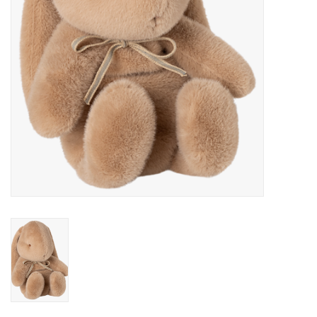
eten & drinken
knuffels
boeken
SALE
Blogs
Merken