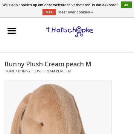
0 Artikelen - €0,00
Wij slaan cookies op om onze website te verbeteren. Is dat akkoord?
Ja
Nee
Meer over cookies »
Home
speelgoed
Bunny Plush Cream peach M
spellen
HOME
/
BUNNY PLUSH CREAM PEACH M
onderweg
schmink & make-up
hebbedingen
kinderkamer