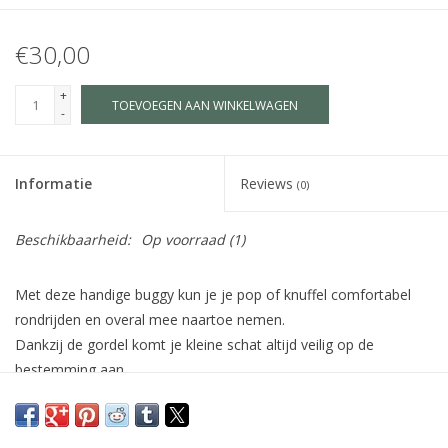
€30,00
+
TOEVOEGEN AAN WINKELWAGEN
-
Informatie
Reviews
(0)
Beschikbaarheid:
Op voorraad
(1)
Met deze handige buggy kun je je pop of knuffel comfortabel
rondrijden en overal mee naartoe nemen.
Dankzij de gordel komt je kleine schat altijd veilig op de
bestemming aan.
inklapbaar en ruimtebesparend op te bergen
zachte handgrepen en dubbele wielen voor hoog rijcomfort
wasbaar