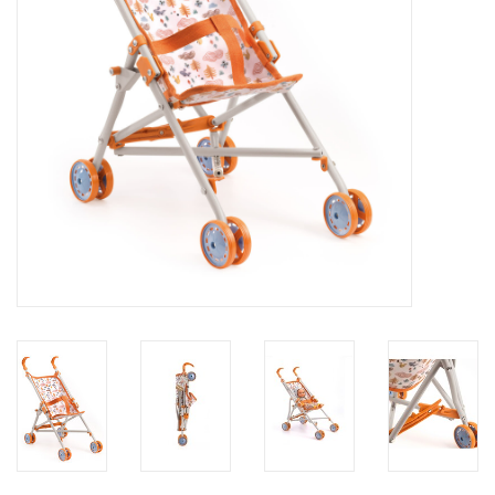
eten & drinken
knuffels
boeken
SALE
Blogs
Merken