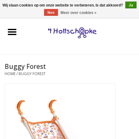
0 Artikelen - €0,00
Wij slaan cookies op om onze website te verbeteren. Is dat akkoord?
Ja
Nee
Meer over cookies »
Home
speelgoed
Buggy Forest
spellen
HOME
/
BUGGY FOREST
onderweg
schmink & make-up
hebbedingen
kinderkamer