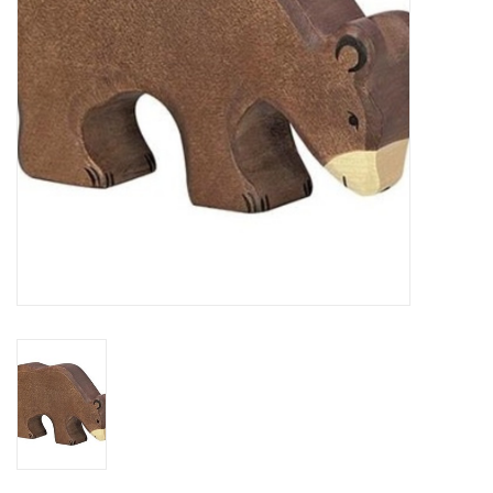
eten & drinken
knuffels
boeken
SALE
Blogs
Merken