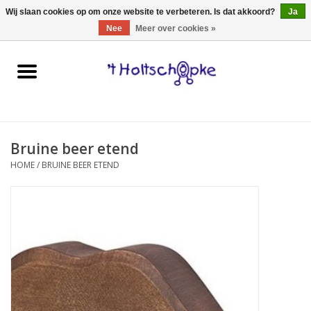
0 Artikelen - €0,00
Wij slaan cookies op om onze website te verbeteren. Is dat akkoord?
Ja
Nee
Meer over cookies »
Home
speelgoed
Bruine beer etend
spellen
HOME
/
BRUINE BEER ETEND
onderweg
schmink & make-up
hebbedingen
kinderkamer