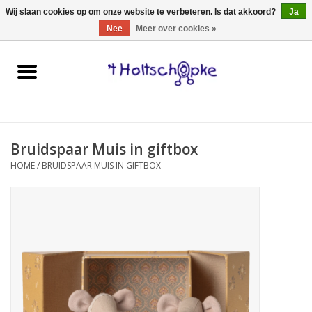
0 Artikelen - €0,00
Wij slaan cookies op om onze website te verbeteren. Is dat akkoord?
Ja
Nee
Meer over cookies »
Home
speelgoed
Bruidspaar Muis in giftbox
spellen
HOME
/
BRUIDSPAAR MUIS IN GIFTBOX
onderweg
schmink & make-up
hebbedingen
kinderkamer