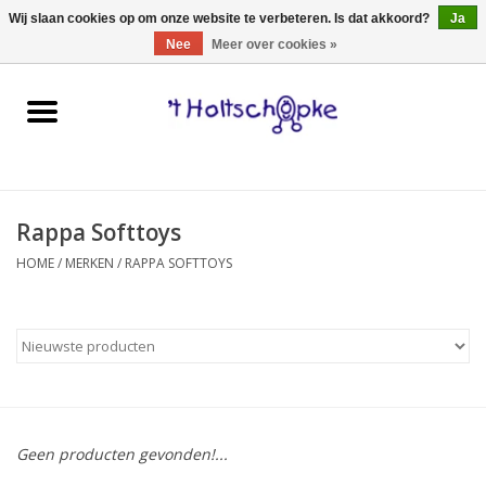
0 Artikelen - €0,00
Wij slaan cookies op om onze website te verbeteren. Is dat akkoord?
Ja
Nee
Meer over cookies »
Home
speelgoed
Rappa Softtoys
spellen
HOME
/
MERKEN
/
RAPPA SOFTTOYS
onderweg
schmink & make-up
hebbedingen
Geen producten gevonden!...
kinderkamer