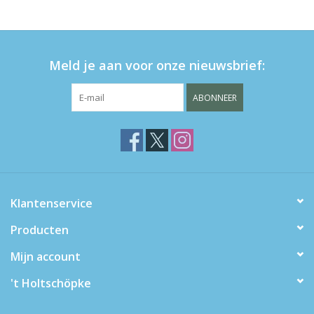
eten & drinken
Meld je aan voor onze nieuwsbrief:
knuffels
ABONNEER
boeken
SALE
Blogs
Klantenservice
Merken
Producten
Mijn account
't Holtschöpke