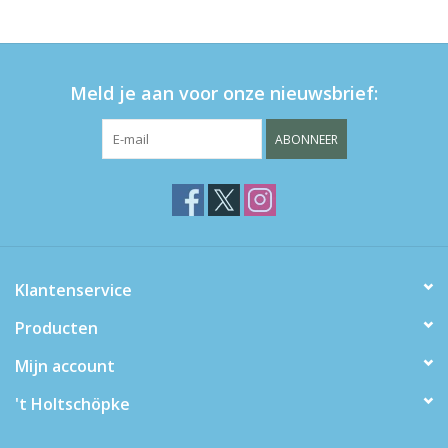
eten & drinken
Meld je aan voor onze nieuwsbrief:
knuffels
ABONNEER
boeken
SALE
Blogs
Klantenservice
Merken
Producten
Mijn account
't Holtschöpke