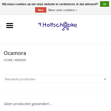
0 Artikelen - €0,00
Wij slaan cookies op om onze website te verbeteren. Is dat akkoord?
Ja
Nee
Meer over cookies »
Home
speelgoed
Ocamora
spellen
HOME
/
MERKEN
onderweg
schmink & make-up
hebbedingen
Geen producten gevonden!...
kinderkamer