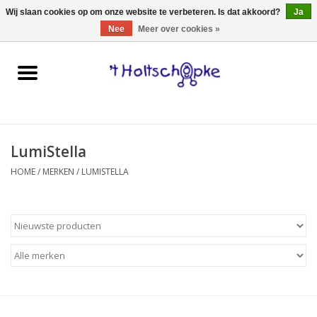
0 Artikelen - €0,00
Wij slaan cookies op om onze website te verbeteren. Is dat akkoord?
Ja
Nee
Meer over cookies »
Home
speelgoed
LumiStella
spellen
HOME
/
MERKEN
/
LUMISTELLA
onderweg
schmink & make-up
hebbedingen
kinderkamer