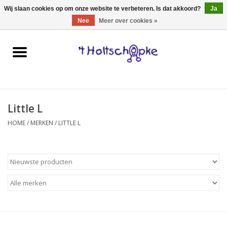
0 Artikelen - €0,00
Wij slaan cookies op om onze website te verbeteren. Is dat akkoord?
Ja
Nee
Meer over cookies »
Home
speelgoed
Little L
spellen
HOME
/
MERKEN
/
LITTLE L
onderweg
schmink & make-up
hebbedingen
kinderkamer