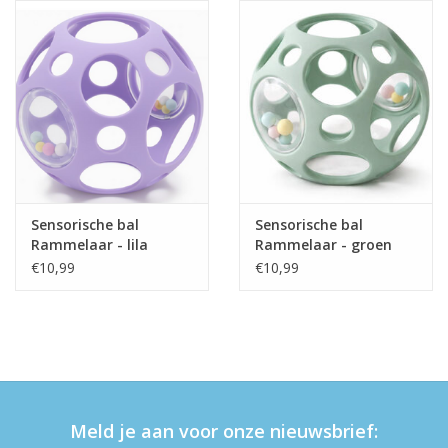
eten & drinken
knuffels
boeken
SALE
Sensorische bal
Sensorische bal
Rammelaar - lila
Rammelaar - groen
Blogs
€10,99
€10,99
Merken
Meld je aan voor onze nieuwsbrief: