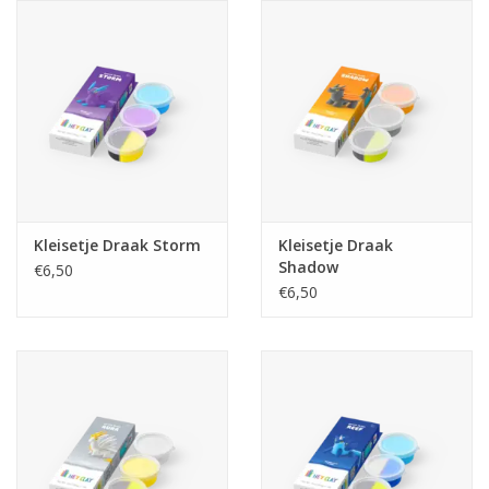
eten & drinken
knuffels
boeken
SALE
Kleisetje Draak Storm
Kleisetje Draak
Shadow
€6,50
Blogs
€6,50
Merken