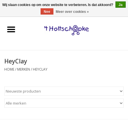
0 Artikelen - €0,00
Wij slaan cookies op om onze website te verbeteren. Is dat akkoord?
Ja
Nee
Meer over cookies »
Home
speelgoed
HeyClay
spellen
HOME
/
MERKEN
/
HEYCLAY
onderweg
schmink & make-up
hebbedingen
kinderkamer