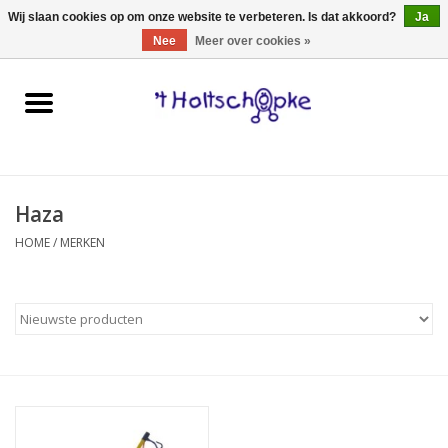
0 Artikelen - €0,00
Wij slaan cookies op om onze website te verbeteren. Is dat akkoord?
Ja
Nee
Meer over cookies »
Home
speelgoed
Haza
spellen
HOME
/
MERKEN
onderweg
schmink & make-up
hebbedingen
kinderkamer