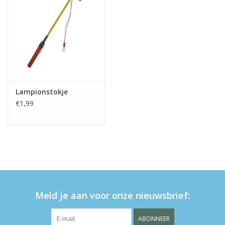
eten & drinken
knuffels
boeken
Lampionstokje
€1,99
SALE
Blogs
Merken
Meld je aan voor onze nieuwsbrief:
ABONNEER