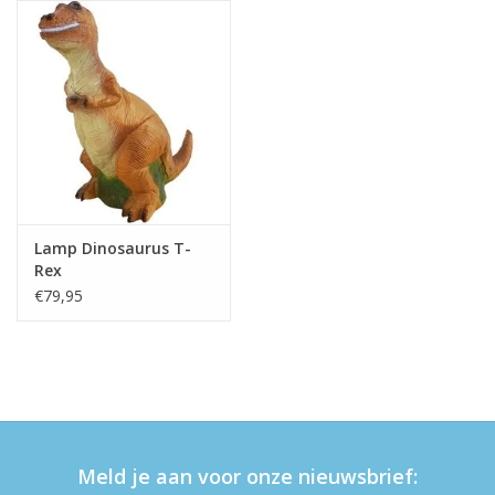
eten & drinken
knuffels
boeken
SALE
Lamp Dinosaurus T-
Rex
Blogs
€79,95
Merken
Meld je aan voor onze nieuwsbrief: