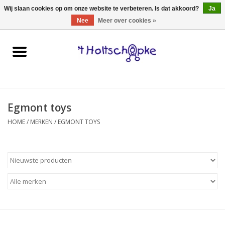
0 Artikelen - €0,00
Wij slaan cookies op om onze website te verbeteren. Is dat akkoord?
Ja
Nee
Meer over cookies »
Home
speelgoed
Egmont toys
spellen
HOME
/
MERKEN
/
EGMONT TOYS
onderweg
schmink & make-up
hebbedingen
kinderkamer