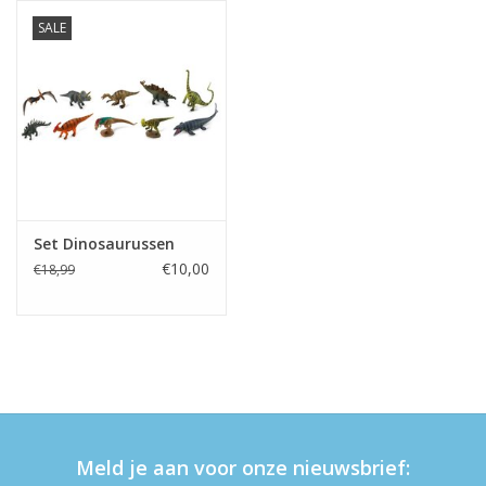
SALE
eten & drinken
knuffels
boeken
SALE
Set Dinosaurussen
€10,00
€18,99
Blogs
Merken
Meld je aan voor onze nieuwsbrief: