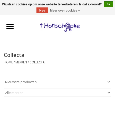
0 Artikelen - €0,00
Wij slaan cookies op om onze website te verbeteren. Is dat akkoord?
Ja
Nee
Meer over cookies »
Home
speelgoed
Collecta
spellen
HOME
/
MERKEN
/
COLLECTA
onderweg
schmink & make-up
hebbedingen
kinderkamer