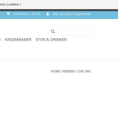
over cookies »
rkdagen
0 Artikelen - €0,00
Mijn account / Registreren
N
KINDERKAMER
ETEN & DRINKEN
HOME
/
MERKEN
/
CHIC-MIC