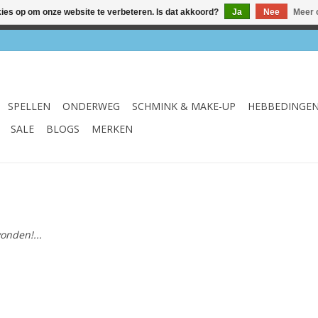
kies op om onze website te verbeteren. Is dat akkoord?
Ja
Nee
Meer 
el & webshop ✔ Gratis verzenden vanaf €75 ✔ Levertijd 1-3 we
SPELLEN
ONDERWEG
SCHMINK & MAKE-UP
HEBBEDINGE
SALE
BLOGS
MERKEN
onden!...