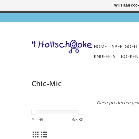
Wij slaan coo
✔ Wink
HOME
SPEELGOED
KNUFFELS
BOEKEN
Chic-Mic
Geen producten gev
Min: €
0
Max: €
5