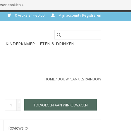
over cookies »
rkdagen
0 Artikelen - €0,00
Mijn account / Registreren
N
KINDERKAMER
ETEN & DRINKEN
HOME
/
BOUWPLANKJES RAINBOW
+
TOEVOEGEN AAN WINKELWAGEN
-
Reviews
(0)