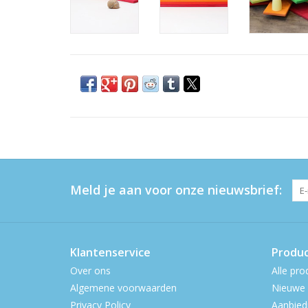
Meld je aan voor onze nieuwsbrief:
Klantenservice
Produ
Over ons
Alle pro
Algemene voorwaarden
Nieuwe 
Privacy Policy
Aanbied