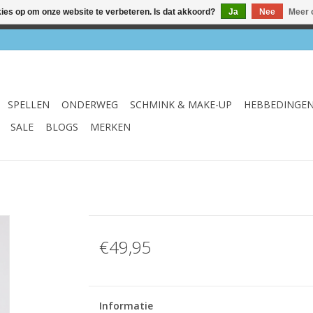
kies op om onze website te verbeteren. Is dat akkoord?
Ja
Nee
Meer 
el & webshop ✔ Gratis verzenden vanaf €75 ✔ Levertijd 1-3 we
SPELLEN
ONDERWEG
SCHMINK & MAKE-UP
HEBBEDINGE
SALE
BLOGS
MERKEN
€49,95
Informatie