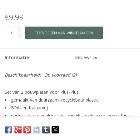
€9,99
+
TOEVOEGEN AAN WINKELWAGEN
-
Informatie
Reviews
(0)
Beschikbaarheid:
Op voorraad
(2)
Set van 2 bouwplaten voor Plus-Plus
gemaakt van duurzaam, recyclebaar plastic
BPA- en ftalaatvrij
perfect voor eindeloos fantasierijk speelplezier, zowel thuis
als onderweg
5+
LET OP: niet geschikt voor kinderen onder 3 jaar.