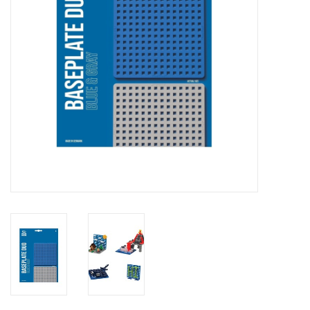
eten & drinken
knuffels
boeken
SALE
Blogs
Merken