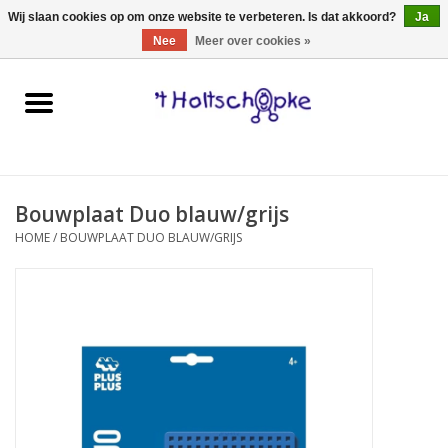
0 Artikelen - €0,00
Wij slaan cookies op om onze website te verbeteren. Is dat akkoord?
Ja
Nee
Meer over cookies »
Home
speelgoed
Bouwplaat Duo blauw/grijs
spellen
HOME
/
BOUWPLAAT DUO BLAUW/GRIJS
onderweg
schmink & make-up
hebbedingen
kinderkamer