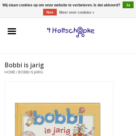
0 Artikelen - €0,00
Wij slaan cookies op om onze website te verbeteren. Is dat akkoord?
Ja
Nee
Meer over cookies »
Home
speelgoed
Bobbi is jarig
spellen
HOME
/
BOBBI IS JARIG
onderweg
schmink & make-up
hebbedingen
kinderkamer