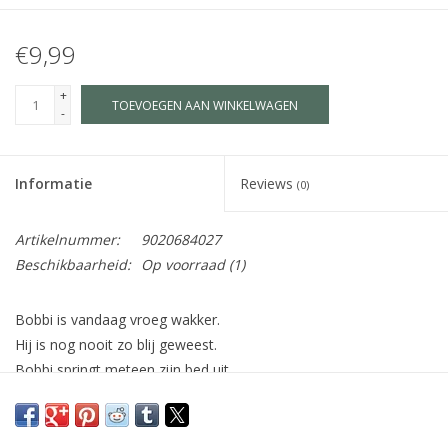
€9,99
+
TOEVOEGEN AAN WINKELWAGEN
-
Informatie
Reviews
(0)
Artikelnummer:
9020684027
Beschikbaarheid:
Op voorraad
(1)
Bobbi is vandaag vroeg wakker.
Hij is nog nooit zo blij geweest.
Bobbi springt meteen zijn bed uit.
Vandaag is mijn verjaardagsfeest!’
auteur: Ingeborg Bijlsma, Monica Maas
2+