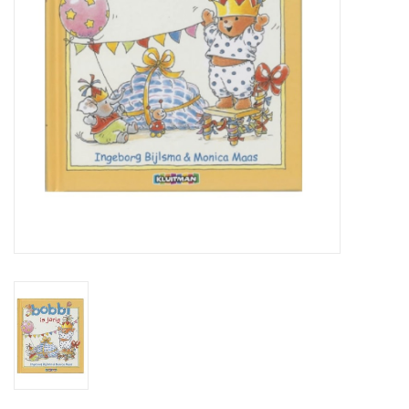
eten & drinken
knuffels
boeken
SALE
Blogs
Merken