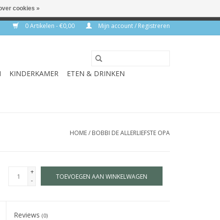
over cookies »
rkdagen
0 Artikelen - €0,00
Mijn account / Registreren
N
KINDERKAMER
ETEN & DRINKEN
HOME
/
BOBBI DE ALLERLIEFSTE OPA
+
TOEVOEGEN AAN WINKELWAGEN
-
Reviews
(0)