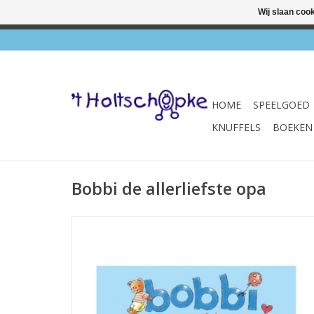
Wij slaan coo
✔ Wink
HOME
SPEELGOED
KNUFFELS
BOEKEN
Bobbi de allerliefste opa