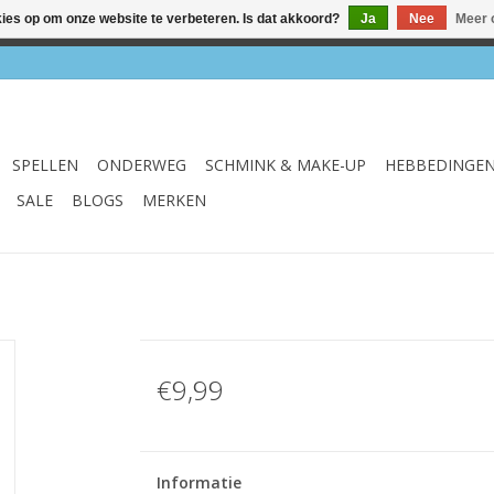
kies op om onze website te verbeteren. Is dat akkoord?
Ja
Nee
Meer 
el & webshop ✔ Gratis verzenden vanaf €75 ✔ Levertijd 1-3 we
SPELLEN
ONDERWEG
SCHMINK & MAKE-UP
HEBBEDINGE
SALE
BLOGS
MERKEN
€9,99
Informatie