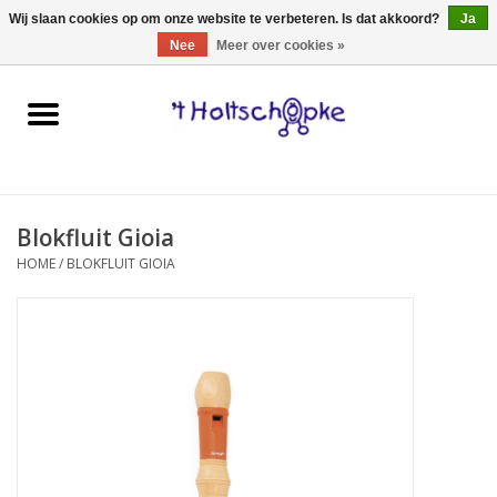
0 Artikelen - €0,00
Wij slaan cookies op om onze website te verbeteren. Is dat akkoord?
Ja
Nee
Meer over cookies »
Home
speelgoed
Blokfluit Gioia
spellen
HOME
/
BLOKFLUIT GIOIA
onderweg
schmink & make-up
hebbedingen
kinderkamer