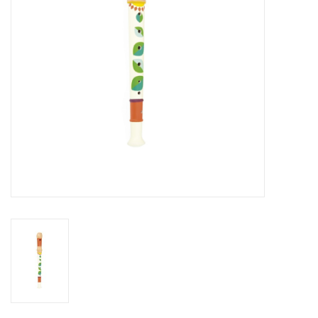
eten & drinken
knuffels
boeken
SALE
Blogs
Merken